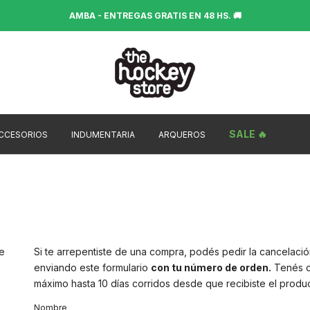
AMBA - ENTREGAS GRATIS EN 48 HS. 🚚
SALE 🔥
CCESORIOS
INDUMENTARIA
ARQUEROS
e
Si te arrepentiste de una compra, podés pedir la cancelaci
enviando este formulario
con tu número de orden.
Tenés 
máximo hasta 10 días corridos desde que recibiste el produc
Nombre