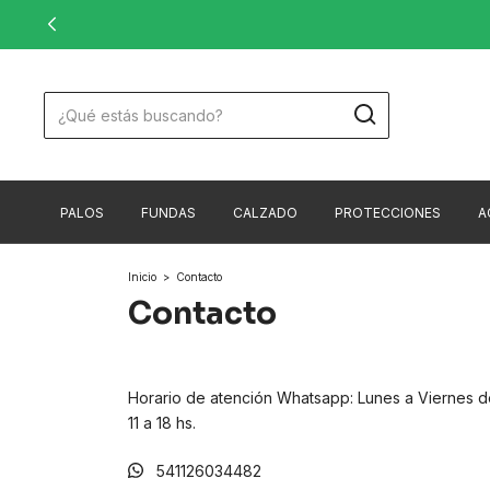
PALOS
FUNDAS
CALZADO
PROTECCIONES
A
Inicio
>
Contacto
Contacto
Horario de atención Whatsapp: Lunes a Viernes d
11 a 18 hs.
541126034482