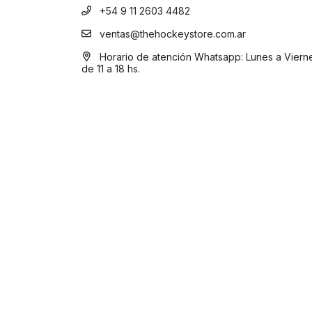
+54 9 11 2603 4482
ventas@thehockeystore.com.ar
Horario de atención Whatsapp: Lunes a Viern
de 11 a 18 hs.