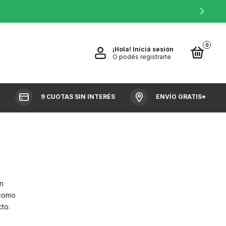
0
¡Hola!
Iniciá sesión
O podés registrarte
9 CUOTAS SIN INTERÉS
ENVÍO GRATIS*
ón
como
to.