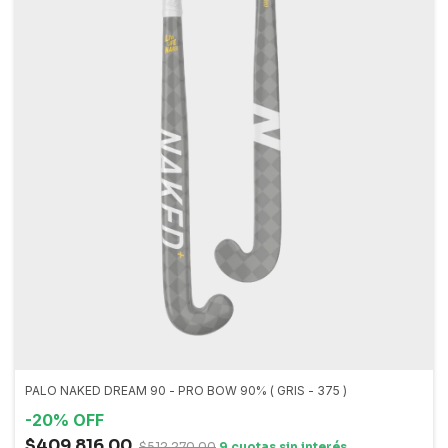
PALO NAKED DREAM 90 - PRO BOW 90% ( GRIS - 375 )
-
20
%
OFF
$409.816,00
$512.270,00