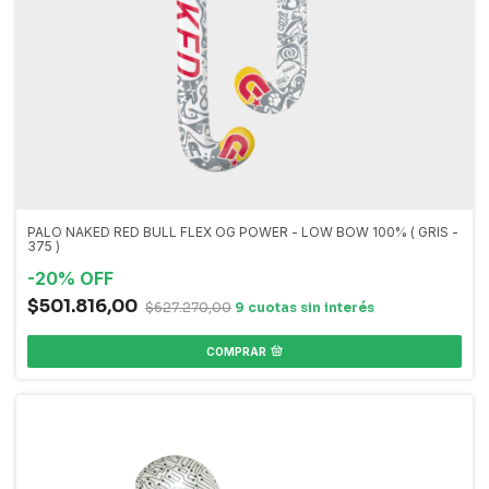
PALO NAKED RED BULL FLEX OG POWER - LOW BOW 100% ( GRIS -
375 )
-
20
%
OFF
$501.816,00
$627.270,00
COMPRAR