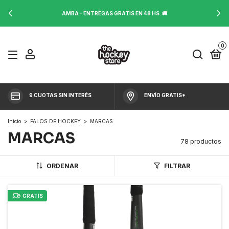
ENVÍOS GRATIS A TODO 🇦🇷 (COMPRAS SUPERIORES A $200.000)
0
9 CUOTAS SIN INTERÉS
ENVÍO GRATIS*
Inicio
>
PALOS DE HOCKEY
>
MARCAS
MARCAS
78 productos
ORDENAR
FILTRAR
GRATIS