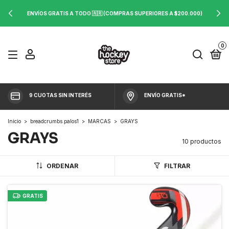
ENVÍOS GRATIS A TODO 🇦🇷 (COMPRAS SUPERIORES A $200.000)
0
9 CUOTAS SIN INTERÉS
ENVÍO GRATIS*
Inicio
>
breadcrumbs.palos1
>
MARCAS
>
GRAYS
GRAYS
10 productos
ORDENAR
FILTRAR
GRATIS