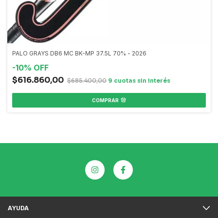
PALO GRAYS DB6 MC BK-MP 37.5L 70% - 2026
-
10
%
OFF
$616.860,00
$685.400,00
COMPRAR
AYUDA