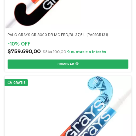
PALO GRAYS GR 8000 DB MC FRD/BL 37,5 L (PA01GR131)
-
10
%
OFF
$759.690,00
$844.100,00
COMPRAR
GRATIS