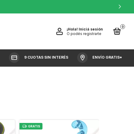
0
¡Hola!
Iniciá sesión
O podés registrarte
9 CUOTAS SIN INTERÉS
ENVÍO GRATIS*
GRATIS