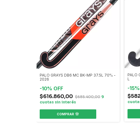
PALO 
PALO GRAYS DB6 MC BK-MP 37.5L 70% -
L
2026
-
15
-
10
%
OFF
$58
$616.860,00
$685.400,00
COMPRAR