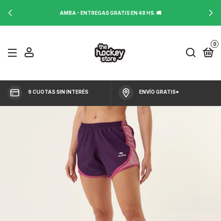
AMBA - ENTREGAS GRATIS EN 48 HS. 🚚
0
9 CUOTAS SIN INTERÉS
ENVÍO GRATIS*