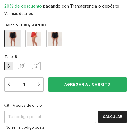
20% de descuento
pagando con Transferencia o depósito
Ver más detalles
Color:
NEGRO/BLANCO
Talle:
8
8
10
12
CAMBIAR CP
Entregas para el CP:
Medios de envío
CALCULAR
No sé mi código postal